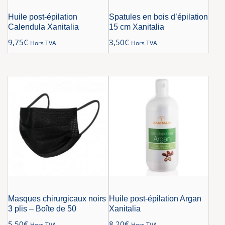
Huile post-épilation
Spatules en bois d’épilation
Calendula Xanitalia
15 cm Xanitalia
9,75
€
3,50
€
Hors TVA
Hors TVA
Masques chirurgicaux noirs
Huile post-épilation Argan
3 plis – Boîte de 50
Xanitalia
5,50
€
8,20
€
Hors TVA
Hors TVA