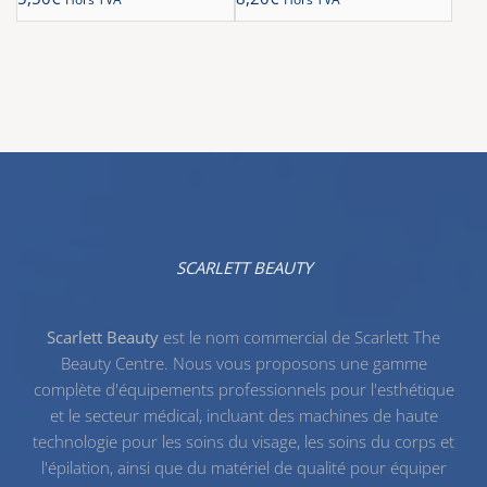
SCARLETT BEAUTY
Scarlett Beauty
est le nom commercial de Scarlett The
Beauty Centre. Nous vous proposons une gamme
complète d'équipements professionnels pour l'esthétique
et le secteur médical, incluant des machines de haute
technologie pour les
soins du visage
, les
soins du corps
et
l'
épilation
, ainsi que du
matériel de qualité
pour équiper