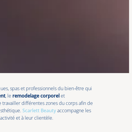
ques, spas et professionnels du bien-être qui
ent
, le
remodelage corporel
et
e travailler différentes zones du corps afin de
esthétique.
Scarlett Beauty
accompagne les
tivité et à leur clientèle.