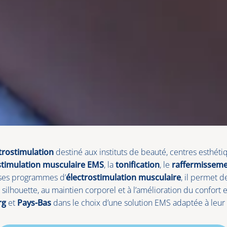
trostimulation
destiné aux instituts de beauté, centres esthéti
stimulation musculaire EMS
, la
tonification
, le
raffermissem
 ses programmes d’
électrostimulation musculaire
, il permet d
silhouette, au maintien corporel et à l’amélioration du confort 
rg
et
Pays-Bas
dans le choix d’une solution EMS adaptée à leur ac