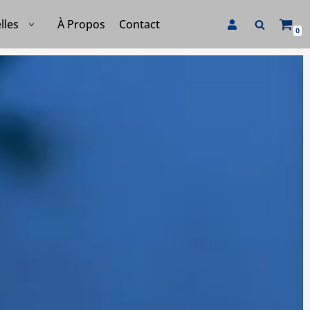
À Propos
Contact
lles
0