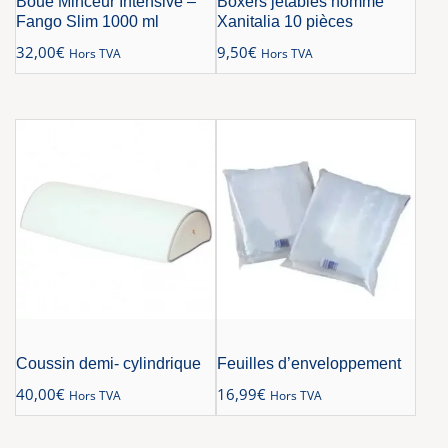
Boue Minceur Intensive –
Boxers jetables homme
Fango Slim 1000 ml
Xanitalia 10 pièces
32,00
€
9,50
€
Hors TVA
Hors TVA
Coussin demi- cylindrique
Feuilles d’enveloppement
40,00
€
16,99
€
Hors TVA
Hors TVA