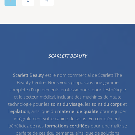
SCARLETT BEAUTY
Scarlett Beauty
est le nom commercial de Scarlett The
Beauty Centre. Nous vous proposons une gamme
complète d'équipements professionnels pour l'esthétique
et le secteur médical, incluant des machines de haute
technologie pour les
soins du visage
, les
soins du corps
et
l'
épilation
, ainsi que du
matériel de qualité
pour équiper
intégralement votre cabine de soins. En complément,
bénéficiez de nos
formations certifiées
pour une maîtrise
parfaite de ces équipements, ainsi que de solutions