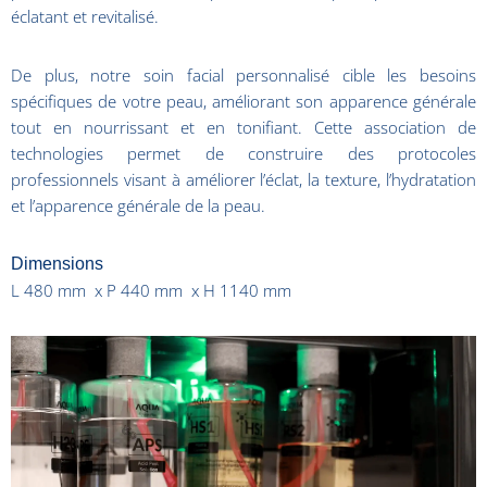
éclatant et revitalisé.
De plus, notre soin facial personnalisé cible les besoins
spécifiques de votre peau, améliorant son apparence générale
tout en nourrissant et en tonifiant. Cette association de
technologies permet de construire des protocoles
professionnels visant à améliorer l’éclat, la texture, l’hydratation
et l’apparence générale de la peau.
Dimensions
L 480 mm x P 440 mm x H 1140 mm