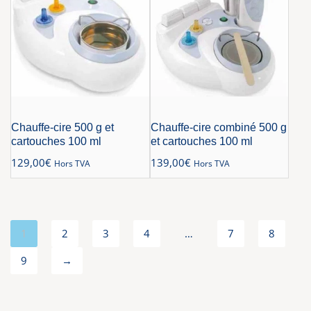
Chauffe-cire 500 g et
Chauffe-cire combiné 500 g
cartouches 100 ml
et cartouches 100 ml
129,00
€
139,00
€
Hors TVA
Hors TVA
1
2
3
4
…
7
8
9
→