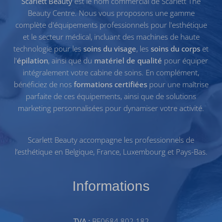
Scarlett Beauty
est le nom commercial de Scarlett The
Beauty Centre. Nous vous proposons une gamme
complète d'équipements professionnels pour l'esthétique
et le secteur médical, incluant des machines de haute
technologie pour les
soins du visage
, les
soins du corps
et
l'
épilation
, ainsi que du
matériel de qualité
pour équiper
intégralement votre cabine de soins. En complément,
bénéficiez de nos
formations certifiées
pour une maîtrise
parfaite de ces équipements, ainsi que de solutions
marketing personnalisées pour dynamiser votre activité.
Scarlett Beauty accompagne les professionnels de
l’esthétique en Belgique, France, Luxembourg et Pays-Bas.
Informations
TVA :
BE0684.802.182