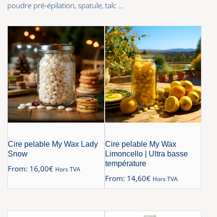
poudre pré-épilation, spatule, talc …
Cire pelable My Wax Lady
Cire pelable My Wax
Snow
Limoncello | Ultra basse
température
From:
16,00
€
Hors TVA
From:
14,60
€
Hors TVA