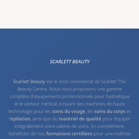
SCARLETT BEAUTY
Scarlett Beauty
est le nom commercial de Scarlett The
Beauty Centre. Nous vous proposons une gamme
complète d'équipements professionnels pour l'esthétique
et le secteur médical, incluant des machines de haute
technologie pour les
soins du visage
, les
soins du corps
et
l'
épilation
, ainsi que du
matériel de qualité
pour équiper
intégralement votre cabine de soins. En complément,
bénéficiez de nos
formations certifiées
pour une maîtrise