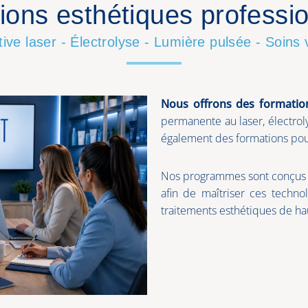
ions esthétiques professio
itive laser - Électrolyse - Lumière pulsée - Soins
Nous offrons des formation
permanente au laser, électrol
également des formations pour
Nos programmes sont conçus p
afin de maîtriser ces technol
traitements esthétiques de hau