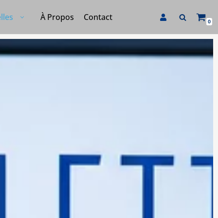
À Propos
Contact
lles
0