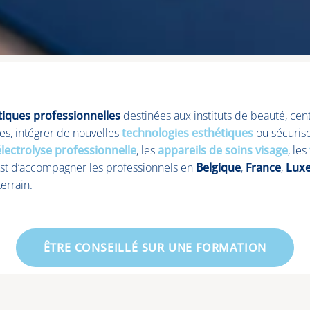
tiques professionnelles
destinées aux instituts de beauté, cen
s, intégrer de nouvelles
technologies esthétiques
ou sécurise
électrolyse professionnelle
, les
appareils de soins visage
, les
f est d’accompagner les professionnels en
Belgique
,
France
,
Lux
errain.
ÊTRE CONSEILLÉ SUR UNE FORMATION