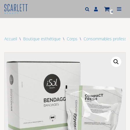
0
Aller
au
contenu
Accueil
\
Boutique esthétique
\
Corps
\
Consommables profession