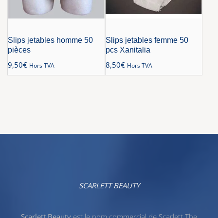
Slips jetables homme 50
Slips jetables femme 50
pièces
pcs Xanitalia
9,50
€
8,50
€
Hors TVA
Hors TVA
SCARLETT BEAUTY
Scarlett Beauty
est le nom commercial de Scarlett The