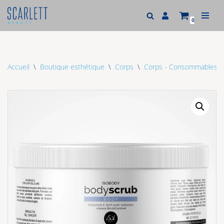
0
Aller
au
contenu
Accueil
\
Boutique esthétique
\
Corps
\
Corps - Consommables
\