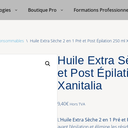
ogies
Boutique Pro
Formations Professionne
consommables
\
Huile Extra Sèche 2 en 1 Pré et Post Épilation 250 ml X
Huile Extra S
et Post Épila
Xanitalia
9,40
€
Hors TVA
L’
Huile Extra Sèche 2 en 1 Pré et 
avant l’épilation et élimine les rés