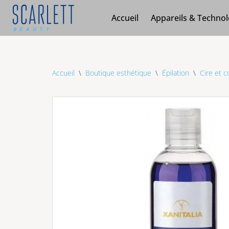
Accueil
Appareils & Technol
Aller
au
contenu
Accueil
\
Boutique esthétique
\
Épilation
\
Cire et 