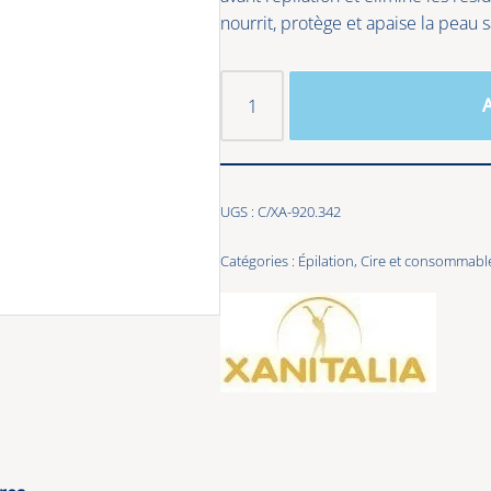
nourrit, protège et apaise la peau s
A
UGS :
C/XA-920.342
Catégories :
Épilation
,
Cire et consommabl