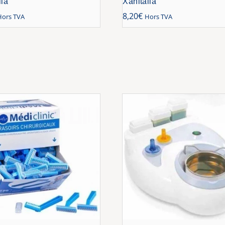
lia
Xanitalia
8,20
€
Hors TVA
Hors TVA
s