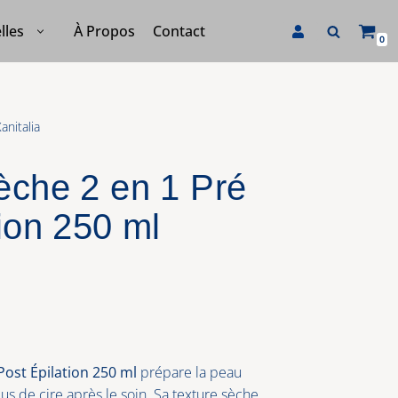
À Propos
Contact
lles
0
anitalia
èche 2 en 1 Pré
tion 250 ml
Post Épilation 250 ml
prépare la peau
idus de cire après le soin. Sa texture sèche