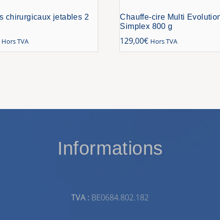
s chirurgicaux jetables 2
Chauffe-cire Multi Evolutio
Simplex 800 g
129,00
€
Hors TVA
Hors TVA
Informations
TVA :
BE0684.802.182