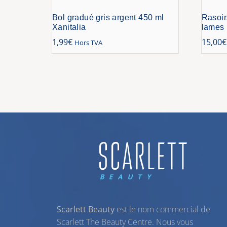
Bol gradué gris argent 450 ml
Rasoir
Xanitalia
lames
1,99
€
15,00
€
Hors TVA
Scarlett Beauty
est le nom commercial de
Scarlett The Beauty Centre. Nous vous