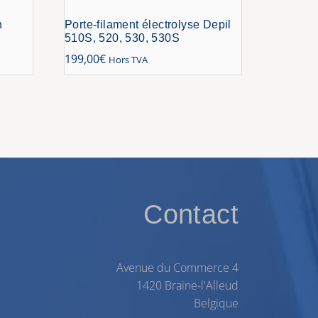
n
Porte-filament électrolyse Depil
510S, 520, 530, 530S
199,00
€
Hors TVA
Contact
Avenue du Commerce 4
1420 Braine-l'Alleud
Belgique