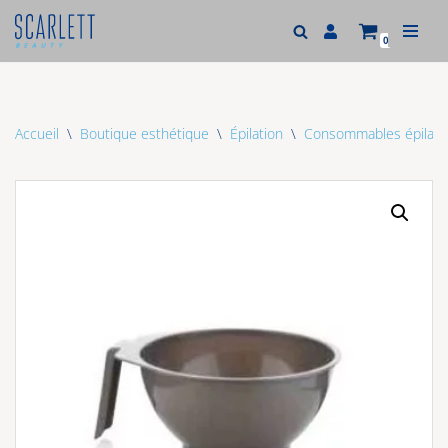
0
Aller
au
contenu
Accueil
\
Boutique esthétique
\
Épilation
\
Consommables épilatio