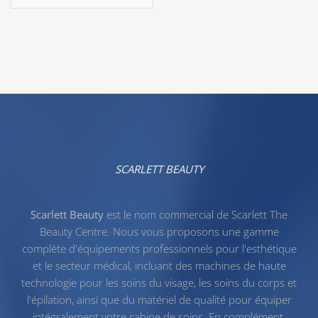
SCARLETT BEAUTY
Scarlett Beauty
est le nom commercial de Scarlett The
Beauty Centre. Nous vous proposons une gamme
complète d'équipements professionnels pour l'esthétique
et le secteur médical, incluant des machines de haute
technologie pour les
soins du visage
, les
soins du corps
et
l'
épilation
, ainsi que du
matériel de qualité
pour équiper
intégralement votre cabine de soins. En complément,