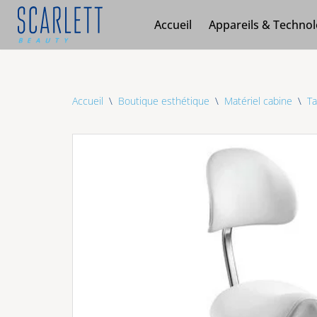
Accueil
Appareils & Technol
Aller
au
contenu
Accueil
\
Boutique esthétique
\
Matériel cabine
\
Ta