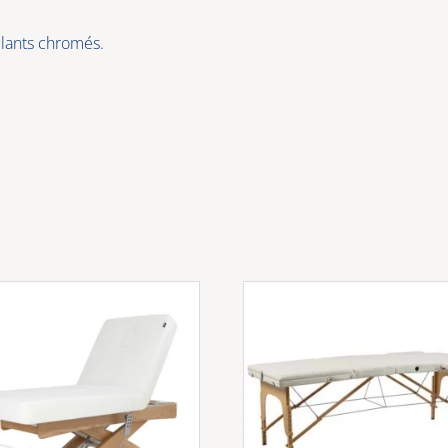
lants chromés.
s