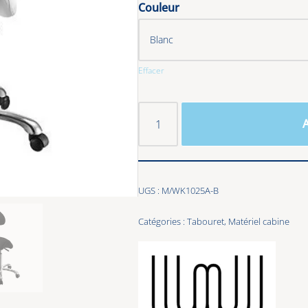
Couleur
Effacer
A
UGS :
M/WK1025A-B
Catégories :
Tabouret
,
Matériel cabine