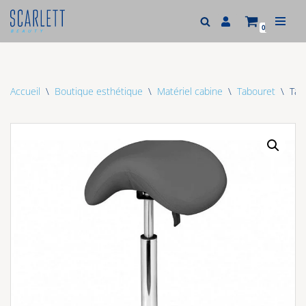
0
Aller
au
contenu
Accueil
\
Boutique esthétique
\
Matériel cabine
\
Tabouret
\
Tab