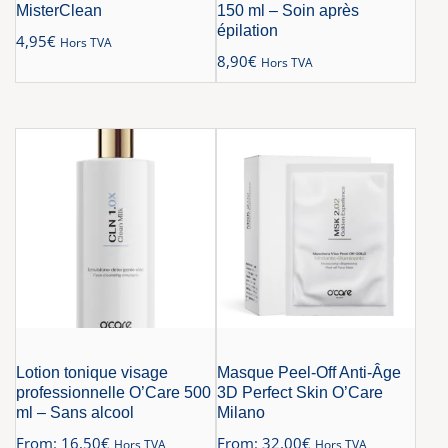
MisterClean
150 ml – Soin après
épilation
4,95
€
Hors TVA
8,90
€
Hors TVA
Lotion tonique visage
Masque Peel-Off Anti-Âge
professionnelle O’Care 500
3D Perfect Skin O’Care
ml – Sans alcool
Milano
From:
16,50
€
From:
32,00
€
Hors TVA
Hors TVA