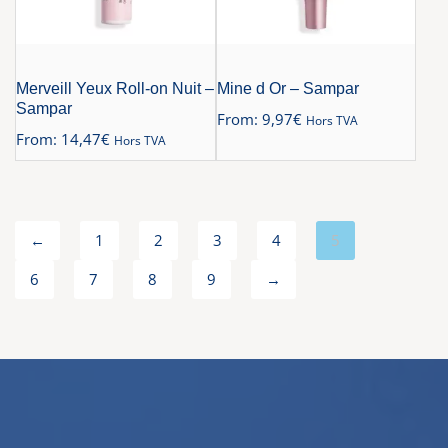
Merveill Yeux Roll-on Nuit –
Mine d Or – Sampar
Sampar
From:
9,97
€
Hors TVA
From:
14,47
€
Hors TVA
←
1
2
3
4
5
6
7
8
9
→