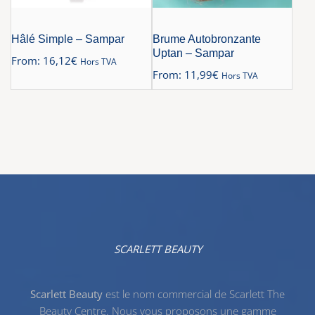
Hâlé Simple – Sampar
Brume Autobronzante
Uptan – Sampar
From:
16,12
€
Hors TVA
From:
11,99
€
Hors TVA
SCARLETT BEAUTY
Scarlett Beauty
est le nom commercial de Scarlett The
Beauty Centre. Nous vous proposons une gamme