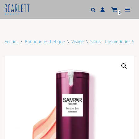
0
Aller
au
contenu
Accueil
\
Boutique esthétique
\
Visage
\
Soins - Cosmétiques Sam