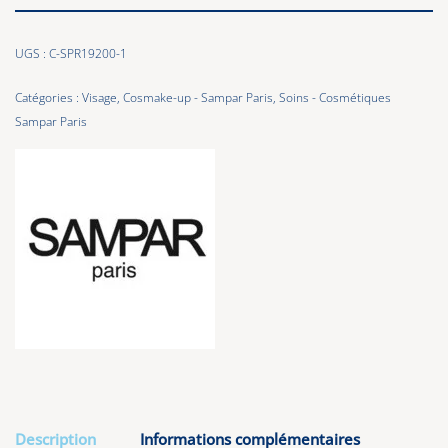
UGS :
C-SPR19200-1
Catégories :
Visage
,
Cosmake-up - Sampar Paris
,
Soins - Cosmétiques
Sampar Paris
Description
Informations complémentaires