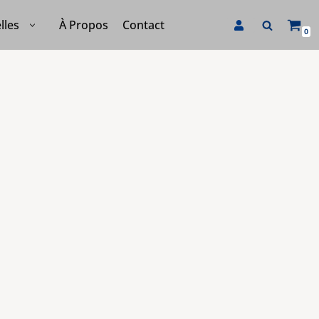
À Propos
Contact
lles
0