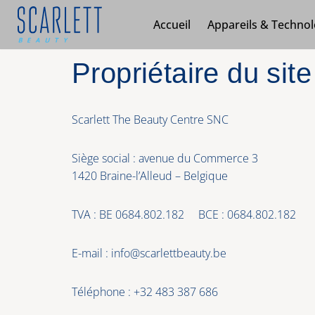
Accueil
Appareils & Technol
Aller
au
Propriétaire du site
contenu
Scarlett The Beauty Centre SNC
Siège social : avenue du Commerce 3
1420 Braine-l’Alleud – Belgique
TVA : BE 0684.802.182 BCE : 0684.802.182
E-mail : info@scarlettbeauty.be
Téléphone : +32 483 387 686