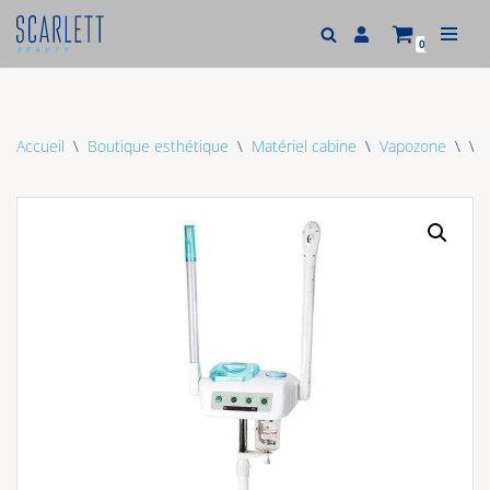
0
Aller
au
contenu
Accueil
\
Boutique esthétique
\
Matériel cabine
\
Vapozone
\
Va