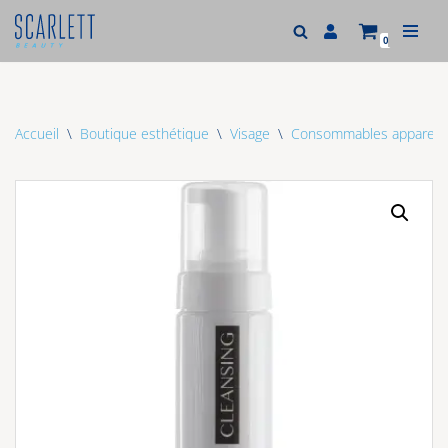
0
Aller
au
contenu
Accueil
\
Boutique esthétique
\
Visage
\
Consommables appareil v