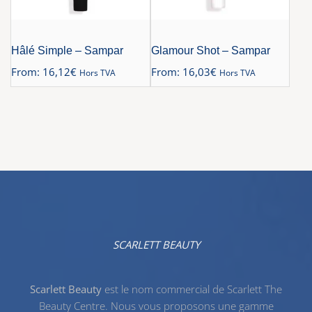
Hâlé Simple – Sampar
Glamour Shot – Sampar
From:
16,12
€
From:
16,03
€
Hors TVA
Hors TVA
SCARLETT BEAUTY
Scarlett Beauty
est le nom commercial de Scarlett The
Beauty Centre. Nous vous proposons une gamme