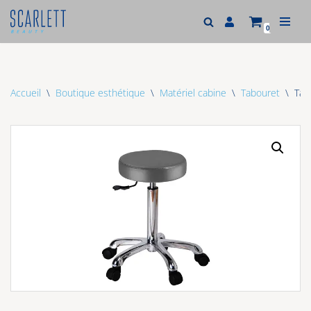
0
Aller
au
contenu
Accueil
\
Boutique esthétique
\
Matériel cabine
\
Tabouret
\
Tab